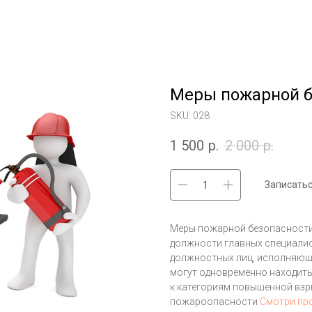
Меры пожарной б
SKU:
028
1 500
р.
2 000
р.
Записатьс
Меры пожарной безопасности
должности главных специалис
должностных лиц, исполняющи
могут одновременно находитьс
к категориям повышенной вз
пожароопасности
Смотри пр