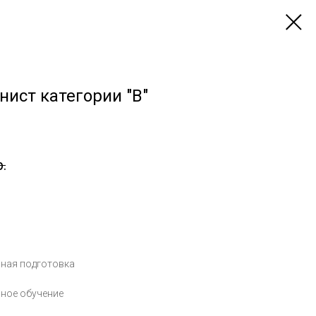
ист категории "В"
р.
ьная подготовка
ное обучение