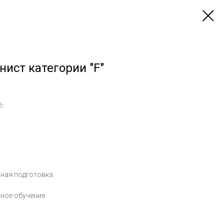
ист категории "F"
р.
ьная подготовка
ное обучение